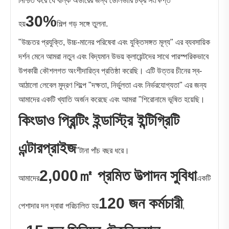
নিশ্চিত করে যে বাল্ক অর্ডারের জন্য ডেলিভারি চক্র সংক্ষিপ্ত
30%
হয়
শিল্প গড় সঙ্গে তুলনা.
"উচ্চতর প্রযুক্তি, উচ্চ-মানের পরিষেবা এবং যুক্তিসঙ্গত মূল্য" এর ব্যবসায়িক
দর্শন মেনে আমরা নতুন এবং বিদ্যমান উভয় ক্লায়েন্টদের সাথে পারস্পরিকভাবে
উপকারী কৌশলগত অংশীদারিত্ব প্রতিষ্ঠা করেছি। এটি উত্তর চীনের স্ব-
আঠালো লেবেল মুদ্রণ শিল্পে "দক্ষতা, নির্ভুলতা এবং নির্ভরযোগ্যতা" এর জন্য
আমাদের একটি খ্যাতি অর্জন করেছে এবং আমরা "শিরোনামে ভূষিত হয়েছি।
কিংডাও প্রিন্টিং ইন্ডাস্ট্রি ইন্টিগ্রিটি
এন্টারপ্রাইজ
"টানা পাঁচ বছর ধরে।
2,000㎡ প্রমিত উত্পাদন সুবিধা
আমাদের
একটি
120 জন কর্মচারী
পেশাদার দল দ্বারা পরিচালিত হয়
,