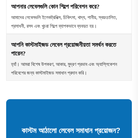
আপনার লেবেলগুলি কোন শিল্পে পরিবেশন করে?
আমাদের লেবেলগুলি ইলেকট্রনিক্স, চিকিৎসা, খাদ্য, পানীয়, স্বয়ংচালিত,
প্রসাধনী, রসদ এবং খুচরা শিল্পে ব্যাপকভাবে ব্যবহৃত হয়।
আপনি কাস্টমাইজড লেবেল প্রয়োজনীয়তা সমর্থন করতে
পারেন?
হ্যাঁ। আমরা বিশেষ উপকরণ, আকার, মুদ্রণ প্রভাব এবং অ্যাপ্লিকেশন
পরিবেশের জন্য কাস্টমাইজড সমাধান প্রদান করি।
কাস্টম আঠালো লেবেল সমাধান প্রয়োজন?