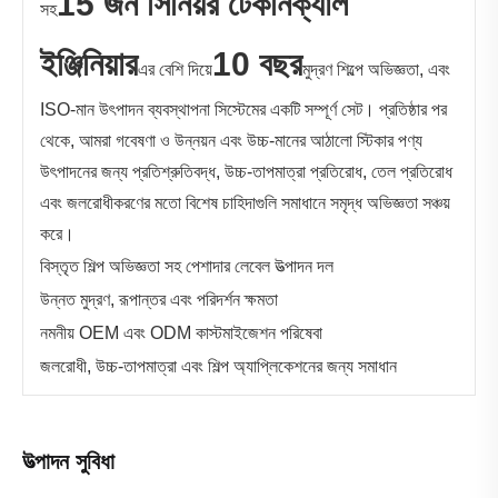
15 জন সিনিয়র টেকনিক্যাল
সহ
ইঞ্জিনিয়ার
10 বছর
এর বেশি দিয়ে
মুদ্রণ শিল্পে অভিজ্ঞতা, এবং
ISO-মান উৎপাদন ব্যবস্থাপনা সিস্টেমের একটি সম্পূর্ণ সেট। প্রতিষ্ঠার পর
থেকে, আমরা গবেষণা ও উন্নয়ন এবং উচ্চ-মানের আঠালো স্টিকার পণ্য
উৎপাদনের জন্য প্রতিশ্রুতিবদ্ধ, উচ্চ-তাপমাত্রা প্রতিরোধ, তেল প্রতিরোধ
এবং জলরোধীকরণের মতো বিশেষ চাহিদাগুলি সমাধানে সমৃদ্ধ অভিজ্ঞতা সঞ্চয়
করে।
বিস্তৃত শিল্প অভিজ্ঞতা সহ পেশাদার লেবেল উত্পাদন দল
উন্নত মুদ্রণ, রূপান্তর এবং পরিদর্শন ক্ষমতা
নমনীয় OEM এবং ODM কাস্টমাইজেশন পরিষেবা
জলরোধী, উচ্চ-তাপমাত্রা এবং শিল্প অ্যাপ্লিকেশনের জন্য সমাধান
উত্পাদন সুবিধা