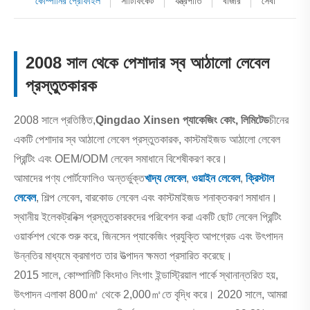
কোম্পানির প্রোফাইল
সার্টিফিকেট
যন্ত্রপাতি
বাজার
সেবা
2008 সাল থেকে পেশাদার স্ব আঠালো লেবেল
প্রস্তুতকারক
2008 সালে প্রতিষ্ঠিত,
Qingdao Xinsen প্যাকেজিং কোং, লিমিটেড
চীনের
একটি পেশাদার স্ব আঠালো লেবেল প্রস্তুতকারক, কাস্টমাইজড আঠালো লেবেল
প্রিন্টিং এবং OEM/ODM লেবেল সমাধানে বিশেষীকরণ করে।
আমাদের পণ্য পোর্টফোলিও অন্তর্ভুক্ত
খাদ্য লেবেল
,
ওয়াইন লেবেল
,
ক্রিস্টাল
লেবেল
, শিল্প লেবেল, বারকোড লেবেল এবং কাস্টমাইজড শনাক্তকরণ সমাধান।
স্থানীয় ইলেকট্রনিক্স প্রস্তুতকারকদের পরিবেশন করা একটি ছোট লেবেল প্রিন্টিং
ওয়ার্কশপ থেকে শুরু করে, জিনসেন প্যাকেজিং প্রযুক্তি আপগ্রেড এবং উৎপাদন
উন্নতির মাধ্যমে ক্রমাগত তার উত্পাদন ক্ষমতা প্রসারিত করেছে।
2015 সালে, কোম্পানিটি কিংদাও লিংগাং ইন্ডাস্ট্রিয়াল পার্কে স্থানান্তরিত হয়,
উৎপাদন এলাকা 800㎡ থেকে 2,000㎡তে বৃদ্ধি করে। 2020 সালে, আমরা