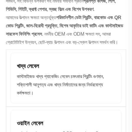
সমর্থন, সহ বিভিন্ন উপকরণ সহ নমনীয় সমাধান প্রদান
প্রলিপ্ত কাগজ, পিপি,
পিভিসি, পিইটি, ক্রাফ্ট পেপার, স্বচ্ছ ফিল্ম এবং বিশেষ উপকরণ
.
আমাদের উত্পাদন ক্ষমতা অন্তর্ভুক্ত
পরিবর্তনশীল ডেটা প্রিন্টিং, বারকোড এবং QR
কোড প্রিন্টিং, জাল-বিরোধী প্রযুক্তি, বিশেষ আকৃতির ডাই কাটিং এবং কাস্টমাইজড
সারফেস ফিনিশিং প্রসেস
. নমনীয় OEM এবং ODM ক্ষমতা সহ, আমরা
প্রোটোটাইপ উন্নয়ন, ছোট-ব্যাচ উত্পাদন এবং বড়-স্কেল উত্পাদন সমর্থন করি।
খাদ্য লেবেল
কাস্টমাইজড খাদ্য প্যাকেজিং লেবেল চমৎকার প্রিন্টিং গুণমান,
শক্তিশালী আনুগত্য এবং খাদ্য নির্মাতাদের জন্য নির্ভরযোগ্য
কর্মক্ষমতা।
ওয়াইন লেবেল