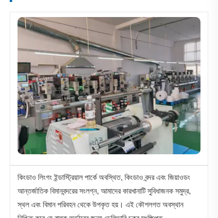
কিংডাও লিংগং ইন্ডাস্ট্রিয়াল পার্কে অবস্থিত, কিংডাও বন্দর এবং জিয়াওডং
আন্তর্জাতিক বিমানবন্দরের সংলগ্ন, আমাদের কারখানাটি সুবিধাজনক সমুদ্র,
স্থল এবং বিমান পরিবহন থেকে উপকৃত হয়। এই কৌশলগত অবস্থান