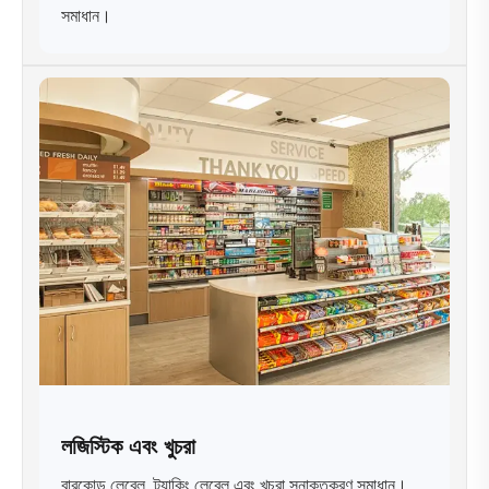
সমাধান।
লজিস্টিক এবং খুচরা
বারকোড লেবেল, ট্র্যাকিং লেবেল এবং খুচরা সনাক্তকরণ সমাধান।