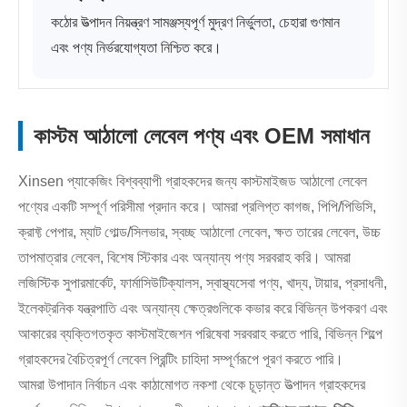
কঠোর উত্পাদন নিয়ন্ত্রণ সামঞ্জস্যপূর্ণ মুদ্রণ নির্ভুলতা, চেহারা গুণমান
এবং পণ্য নির্ভরযোগ্যতা নিশ্চিত করে।
কাস্টম আঠালো লেবেল পণ্য এবং OEM সমাধান
Xinsen প্যাকেজিং বিশ্বব্যাপী গ্রাহকদের জন্য কাস্টমাইজড আঠালো লেবেল
পণ্যের একটি সম্পূর্ণ পরিসীমা প্রদান করে। আমরা প্রলিপ্ত কাগজ, পিপি/পিভিসি,
ক্রাফ্ট পেপার, ম্যাট গোল্ড/সিলভার, স্বচ্ছ আঠালো লেবেল, ক্ষত তারের লেবেল, উচ্চ
তাপমাত্রার লেবেল, বিশেষ স্টিকার এবং অন্যান্য পণ্য সরবরাহ করি। আমরা
লজিস্টিক সুপারমার্কেট, ফার্মাসিউটিক্যালস, স্বাস্থ্যসেবা পণ্য, খাদ্য, টায়ার, প্রসাধনী,
ইলেকট্রনিক যন্ত্রপাতি এবং অন্যান্য ক্ষেত্রগুলিকে কভার করে বিভিন্ন উপকরণ এবং
আকারের ব্যক্তিগতকৃত কাস্টমাইজেশন পরিষেবা সরবরাহ করতে পারি, বিভিন্ন শিল্পে
গ্রাহকদের বৈচিত্রপূর্ণ লেবেল প্রিন্টিং চাহিদা সম্পূর্ণরূপে পূরণ করতে পারি।
আমরা উপাদান নির্বাচন এবং কাঠামোগত নকশা থেকে চূড়ান্ত উত্পাদন গ্রাহকদের