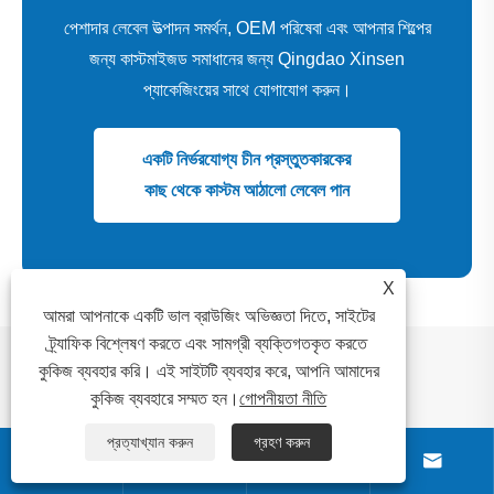
পেশাদার লেবেল উত্পাদন সমর্থন, OEM পরিষেবা এবং আপনার শিল্পের
জন্য কাস্টমাইজড সমাধানের জন্য Qingdao Xinsen
প্যাকেজিংয়ের সাথে যোগাযোগ করুন।
একটি নির্ভরযোগ্য চীন প্রস্তুতকারকের
কাছ থেকে কাস্টম আঠালো লেবেল পান
Facebook
X
WhatsApp
Pinterest
LinkedIn
Share
X
আমরা আপনাকে একটি ভাল ব্রাউজিং অভিজ্ঞতা দিতে, সাইটের
ট্র্যাফিক বিশ্লেষণ করতে এবং সামগ্রী ব্যক্তিগতকৃত করতে
সংবাদ সুপারিশ
কুকিজ ব্যবহার করি। এই সাইটটি ব্যবহার করে, আপনি আমাদের
কুকিজ ব্যবহারে সম্মত হন।
গোপনীয়তা নীতি
প্রত্যাখ্যান করুন
গ্রহণ করুন



